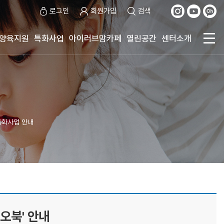
로그인
회원가입
검색
양육지원
특화사업
아이러브맘카페
열린공간
센터소개
특화사업 안내
오북' 안내