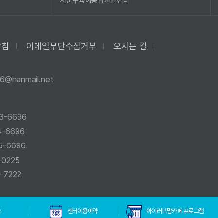
시군구육아종합지원센터
방침
이메일무단수집거부
오시는 길
6@hanmail.net
3-6696
4-6696
5-6696
-0225
-7222
육
센터이용예약
아이러브맘카페 프로그램