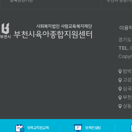
보육유관기관
부천시 유관기
이용
경기도
TEL.
Cop
범박
고강
심곡
부천
상동
보육교직원교육
보육컨설팅