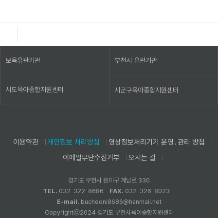
보육유관기관
부천시 유관기관
시도육아종합지원센터
시군구육아종합지원센터
이용약관
개인정보 처리방침
영상정보처리기기 운영․관리 방침
이메일무단수집거부
오시는 길
경기도 부천시 원미구 계남로 330
TEL.
032-322-8686
FAX.
032-326-8023
E-mail.
bucheoni8686@hanmail.net
Copyrightⓒ2024 경기도 부천시육아종합지원센터